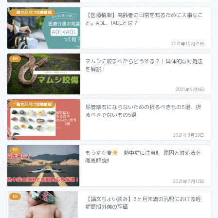
一般の方向け医療情報
【医療情報】高齢者の日常を知るために大事なこ
と。ADL、IADLとは？
2021年10月21日
ER
マムシに咬まれたらどうする？！具体的な対処法
を解説！
2021年9月6日
一般の方向け医療情報
尿管結石にならないための摂るべきもの5選、摂
るべきでないもの5選
2021年8月28日
ER
もうすぐ夏
熱中症に注意!! 原因と対処法を
徹底解説!!
2021年7月12日
ER
【論文ちょい読み】3ヶ月未満の乳児における軽
症頭部外傷の評価