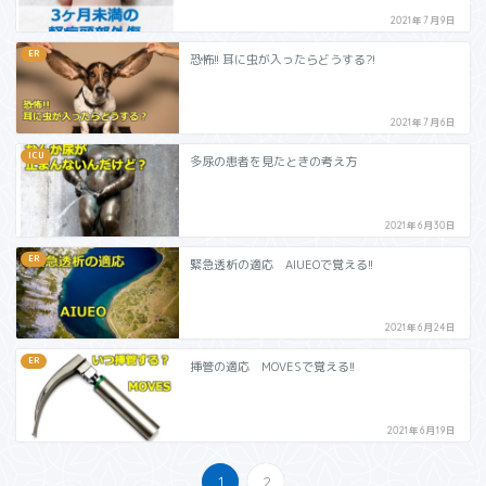
2021年7月9日
ER
恐怖!! 耳に虫が入ったらどうする?!
2021年7月6日
ICU
多尿の患者を見たときの考え方
2021年6月30日
ER
緊急透析の適応 AIUEOで覚える!!
2021年6月24日
ER
挿管の適応 MOVESで覚える!!
2021年6月19日
1
2