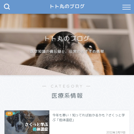
トト丸のブログ
トト丸のブログ
医学知識の備忘録と、日常のおすすめ情報
― CATEGORY ―
医療系情報
ER
今年も寒い！知ってれば助かるかも？さくっと学
ぶ「低体温症」
2022年2月19日