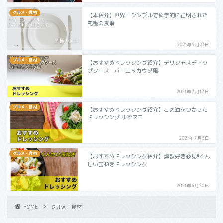
グルメ・食材
【本紹介】世界一シンプルで科学的に証明された
究極の食事
2021年9月23日
グルメ・食材
【おすすめドレッシング紹介】デリシャスディッ
プソース バーニャカウダ風
2021年7月17日
グルメ・食材
【おすすめドレッシング紹介】こめ油をつかった
ドレッシング ゆずマヨ
2021年7月3日
グルメ・食材
【おすすめドレッシング紹介】燻製好き必見!!くん
せい玉ねぎドレッシング
2021年6月20日
HOME
グルメ・食材