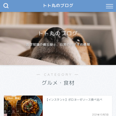
トト丸のブログ
トト丸のブログ
医学知識の備忘録と、日常のおすすめ情報
― CATEGORY ―
グルメ・食材
グルメ・食材
【インスタント】ボロネーゼソース食べ比べ
2021年10月3日