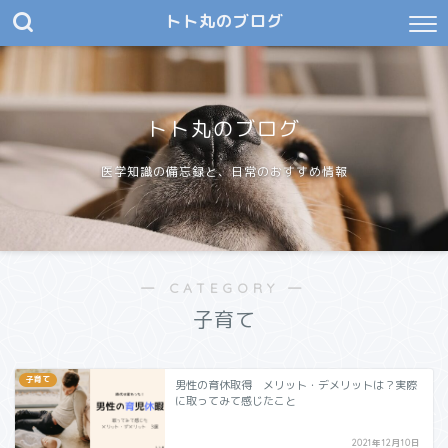
トト丸のブログ
トト丸のブログ
医学知識の備忘録と、日常のおすすめ情報
― CATEGORY ―
子育て
子育て
男性の育休取得 メリット・デメリットは？実際
に取ってみて感じたこと
2021年12月10日